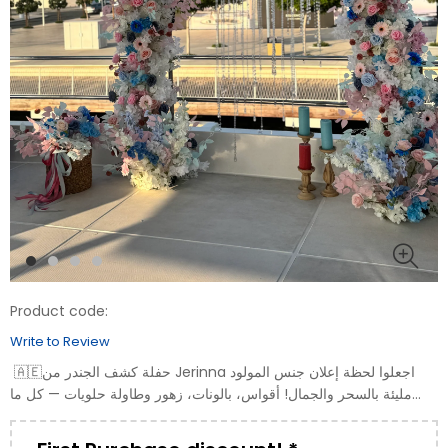
Product code:
Write to Review
🇦🇪حفلة كشف الجندر من Jerinna اجعلوا لحظة إعلان جنس المولود
مليئة بالسحر والجمال! أقواس، بالونات، زهور وطاولة حلويات — كل ما
تحتاجونه للاحتفال المثالي. 💗 تصميم خاص بألوان الوردي والأزرق...