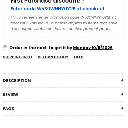
First Purchase discount! *
Enter code W5S0WNNY0Y2E at checkout
(*) To redeem, enter promotion code W5S0WNNY0Y2E at
checkout. This inclusive promo applies to items that have
this coupon visable on their respective product pages.
Order in the next
to get it by
Monday 10/8/2026
SHIPPING INFO
RETURN POLICY
HELP
DESCRIPTION
REVIEW
FAQS